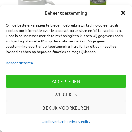
Beheer toestemming
Om de beste ervaringen te bieden, gebruiken wij technologieën zoals
cookies om informatie over je apparaat op te slaan en/of te raadplegen.
Door in te stemmen met deze technologieën kunnen wij gegevens zoals
surfgedrag of unieke ID's op deze site verwerken. Als je geen
toestemming geeft of uw toestemming intrekt, kan dit een nadelige
CADEAUS
CADEAUS
Mok 11oz met eigen
Cup Pika drinkbeker met uw
invloed hebben op bepaalde functies en mogelijkheden.
bedrukking
eigen tekst
Voor
€
11,95
Incl. btw
Voor
€
6,95
Incl. btw
Beheer diensten
ACCEPTEREN
WEIGEREN
Een product bedrukken met tekst in grote en kleine
oplages
BEKIJK VOORKEUREN
Wij bedrukken diversen producten per stuk, hierdoor is
het dus mogelijk om grote en kleine oplages te bestellen
Cookieverklaring
Privacy Policy
bij ons. Het maakt niet uit of je een enkel product laat