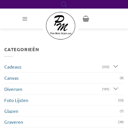
Ga
naar
inhoud
CATEGORIEËN
Cadeaus
(232)
Canvas
(9)
Diversen
(101)
Foto Lijsten
(53)
Glazen
(7)
Graveren
(39)