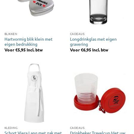
BLIKKEN
CADEAUS
Hartvormig blik klein met
Longdrinkglas met eigen
eigen bedrukking
gravering
Voor
€
5,95
Incl. btw
Voor
€
6,95
Incl. btw
KLEDING
CADEAUS
Schort Viera Lang met zak met
Drinkbeker Travelcup Met uw