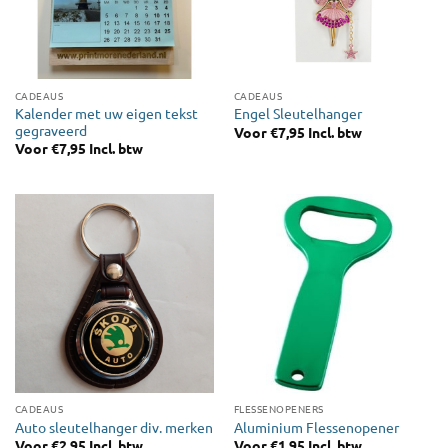
CADEAUS
CADEAUS
Kalender met uw eigen tekst
Engel Sleutelhanger
gegraveerd
Voor
€
7,95
Incl. btw
Voor
€
7,95
Incl. btw
CADEAUS
FLESSENOPENERS
Auto sleutelhanger div. merken
Aluminium Flessenopener
Voor
€
2,95
Incl. btw
Voor
€
1,95
Incl. btw