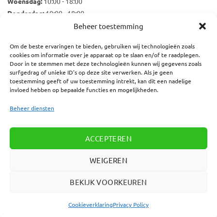
Woensdag:
10:00 - 18:00
Donderdag:
10:00 - 18:00
Vrijdag:
10:00 - 18:00
Beheer toestemming
Zaterdag:
10:00 - 17:00
Om de beste ervaringen te bieden, gebruiken wij technologieën zoals
cookies om informatie over je apparaat op te slaan en/of te raadplegen.
Door in te stemmen met deze technologieën kunnen wij gegevens zoals
surfgedrag of unieke ID's op deze site verwerken. Als je geen
Nieuwsbrief
toestemming geeft of uw toestemming intrekt, kan dit een nadelige
E-mailadres:
invloed hebben op bepaalde functies en mogelijkheden.
Beheer diensten
ACCEPTEREN
WEIGEREN
BEKIJK VOORKEUREN
OVER ONS
KLANTENSERVICE
ALGEMENE VOORWAARDEN
COOKIEVERKLARING
Cookieverklaring
Privacy Policy
Copyright 2026 © Print More Nederland