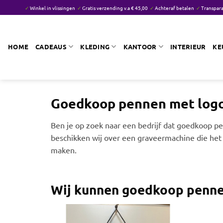
Ga
✓
Winkel in vlissingen
✓
Gratis verzending v.a € 45,00
✓
Achteraf betalen
✓
Transpara
naar
inhoud
HOME
CADEAUS
KLEDING
KANTOOR
INTERIEUR
KE
Goedkoop pennen met logo
Ben je op zoek naar een bedrijf dat goedkoop pe
beschikken wij over een graveermachine die het 
maken.
Wij kunnen goedkoop penne