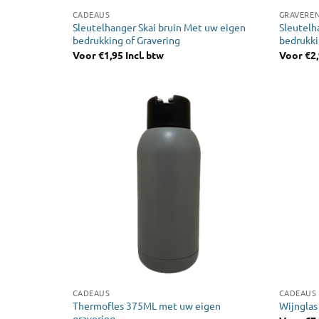
CADEAUS
GRAVERE
Sleutelhanger Skai bruin Met uw eigen
Sleutel
bedrukking of Gravering
bedrukki
Voor
€
1,95
Incl. btw
Voor
€
2
CADEAUS
CADEAUS
Thermofles 375ML met uw eigen
Wijnglas
gravering