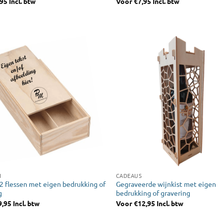
,95
Incl. btw
Voor
€
7,95
Incl. btw
N
CADEAUS
 2 flessen met eigen bedrukking of
Gegraveerde wijnkist met eigen
g
bedrukking of gravering
9,95
Incl. btw
Voor
€
12,95
Incl. btw