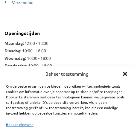
Verzending
Openingstijden
Maandag:
12:00 - 18:00
Dinsdag:
10:00 - 18:00
Woensdag:
10:00 - 18:00
Donderdag:
10:00 - 18:00
Vrijdag:
10:00 - 18:00
Beheer toestemming
Zaterdag:
10:00 - 17:00
Om de beste ervaringen te bieden, gebruiken wij technologieën zoals
cookies om informatie over je apparaat op te slaan en/of te raadplegen.
Door in te stemmen met deze technologieën kunnen wij gegevens zoals
surfgedrag of unieke ID's op deze site verwerken. Als je geen
Nieuwsbrief
toestemming geeft of uw toestemming intrekt, kan dit een nadelige
E-mailadres:
invloed hebben op bepaalde functies en mogelijkheden.
Beheer diensten