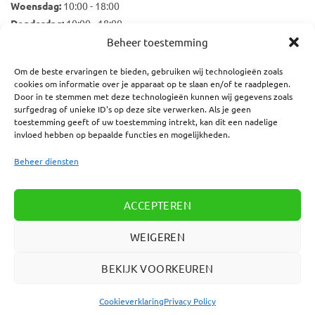
Woensdag:
10:00 - 18:00
Donderdag:
10:00 - 18:00
Vrijdag:
10:00 - 18:00
Beheer toestemming
Zaterdag:
10:00 - 17:00
Om de beste ervaringen te bieden, gebruiken wij technologieën zoals
cookies om informatie over je apparaat op te slaan en/of te raadplegen.
Door in te stemmen met deze technologieën kunnen wij gegevens zoals
surfgedrag of unieke ID's op deze site verwerken. Als je geen
Nieuwsbrief
toestemming geeft of uw toestemming intrekt, kan dit een nadelige
E-mailadres:
invloed hebben op bepaalde functies en mogelijkheden.
Beheer diensten
ACCEPTEREN
WEIGEREN
BEKIJK VOORKEUREN
OVER ONS
KLANTENSERVICE
ALGEMENE VOORWAARDEN
COOKIEVERKLARING
Cookieverklaring
Privacy Policy
Copyright 2026 © Print More Nederland