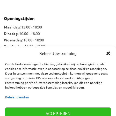
Openingstijden
Maandag:
12:00 - 18:00
Dinsdag:
10:00 - 18:00
Woensdag:
10:00 - 18:00
Donderdag:
10:00 - 18:00
Vrijdag:
10:00 - 18:00
Beheer toestemming
Zaterdag:
10:00 - 17:00
Om de beste ervaringen te bieden, gebruiken wij technologieën zoals
cookies om informatie over je apparaat op te slaan en/of te raadplegen.
Door in te stemmen met deze technologieën kunnen wij gegevens zoals
surfgedrag of unieke ID's op deze site verwerken. Als je geen
Nieuwsbrief
toestemming geeft of uw toestemming intrekt, kan dit een nadelige
E-mailadres:
invloed hebben op bepaalde functies en mogelijkheden.
Beheer diensten
ACCEPTEREN