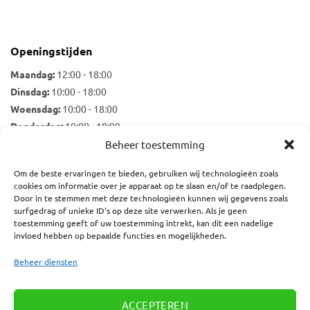
Openingstijden
Maandag:
12:00 - 18:00
Dinsdag:
10:00 - 18:00
Woensdag:
10:00 - 18:00
Donderdag:
10:00 - 18:00
Vrijdag:
10:00 - 18:00
Beheer toestemming
Zaterdag:
10:00 - 17:00
Om de beste ervaringen te bieden, gebruiken wij technologieën zoals
cookies om informatie over je apparaat op te slaan en/of te raadplegen.
Door in te stemmen met deze technologieën kunnen wij gegevens zoals
surfgedrag of unieke ID's op deze site verwerken. Als je geen
Nieuwsbrief
toestemming geeft of uw toestemming intrekt, kan dit een nadelige
E-mailadres:
invloed hebben op bepaalde functies en mogelijkheden.
Beheer diensten
ACCEPTEREN