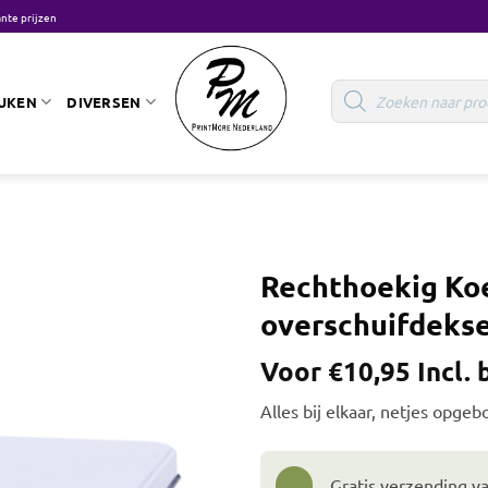
nte prijzen
Producten
zoeken
UKEN
DIVERSEN
Rechthoekig Ko
overschuifdekse
Voor
€
10,95
Incl.
Alles bij elkaar, netjes opgeb
Gratis verzending v