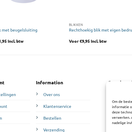
BLIKKEN
k met beugelsluiting
Rechthoekig blik met eigen bedr
1,95
Incl. btw
Voor
€
9,95
Incl. btw
nt
Information
Openingst
Maandag:
12
tellingen
Over ons
Dinsdag:
10:0
Om de beste
ount
Klantenservice
informatie o
Woensdag:
1
deze technol
Donderdag:
verwerken. 
n
Bestellen
Vrijdag:
10:0
nadelige in
Zaterdag:
10
Verzending