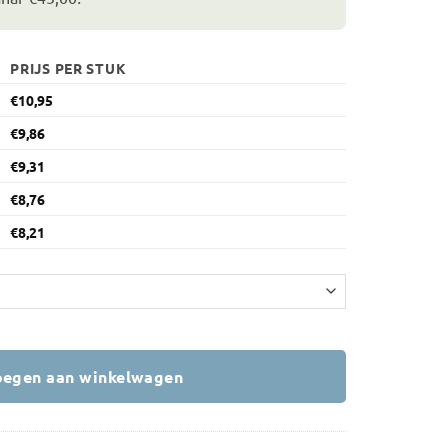
PRIJS PER STUK
€
10,95
€
9,86
€
9,31
€
8,76
€
8,21
egen aan winkelwagen