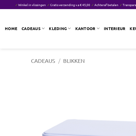
Ga
✓
Winkel in vlissingen
✓
Gratis verzending v.a € 45,00
✓
Achteraf betalen
✓
Transpara
naar
inhoud
HOME
CADEAUS
KLEDING
KANTOOR
INTERIEUR
KE
CADEAUS
/
BLIKKEN