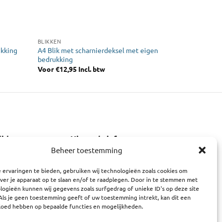
BLIKKEN
A4 Blik met scharnierdeksel met eigen
ukking
bedrukking
Voor
€
12,95
Incl. btw
ijden
Nieuwsbrief
Beheer toestemming
E-mailadres:
:00 - 18:00
0 - 18:00
 ervaringen te bieden, gebruiken wij technologieën zoals cookies om
ver je apparaat op te slaan en/of te raadplegen. Door in te stemmen met
0:00 - 18:00
ogieën kunnen wij gegevens zoals surfgedrag of unieke ID's op deze site
10:00 - 18:00
Als je geen toestemming geeft of uw toestemming intrekt, kan dit een
0 - 18:00
vloed hebben op bepaalde functies en mogelijkheden.
:00 - 17:00