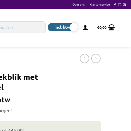
Over ons
Klantenservice
€
0,00
ekblik met
l
 btw
orgen!
anaf €45,00!