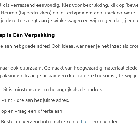
k is verrassend eenvoudig. Kies voor bedrukking, klik op ‘bewe
n kleuren (bij bedrukken) en lettertypen om een uniek ontwerp t
 je deze toevoegt aan je winkelwagen en wij zorgen dat jij een
ap in Eén Verpakking
e aan het goede adres! Ook ideaal wanneer je het inzet als prom
jk, maar ook duurzaam. Gemaakt van hoogwaardig materiaal bied
akkingen draag je bij aan een duurzamere toekomst, terwijl je pr
Dit is minstens net zo belangrijk als de opdruk.
j PrintMore aan het juiste adres.
op en vraag een offerte aan!
 Bestel en verzend informatie kun je
hier
terug vinden.
.