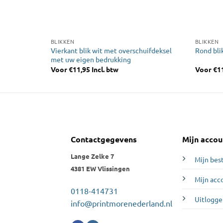
BLIKKEN
BLIKKEN
Vierkant blik wit met overschuifdeksel
rukking
Rond bli
met uw eigen bedrukking
Voor
€
11,95
Incl. btw
Voor
€
1
Contactgegevens
Mijn accou
Lange Zelke 7
Mijn bes
4381 EW Vlissingen
Mijn acc
0118-414731
Uitlogge
info@printmorenederland.nl