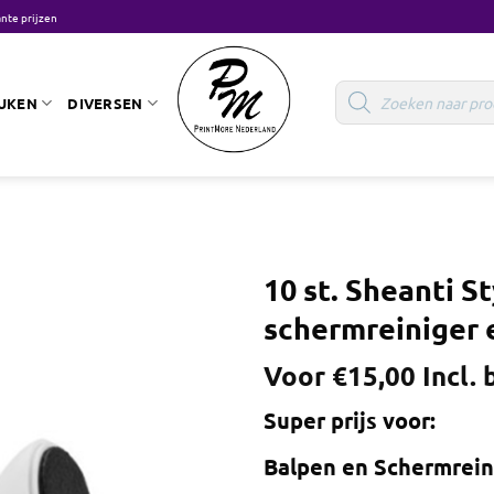
nte prijzen
Producten
zoeken
UKEN
DIVERSEN
10 st. Sheanti S
schermreiniger 
Voor
€
15,00
Incl.
Super prijs voor:
Balpen en Schermreini