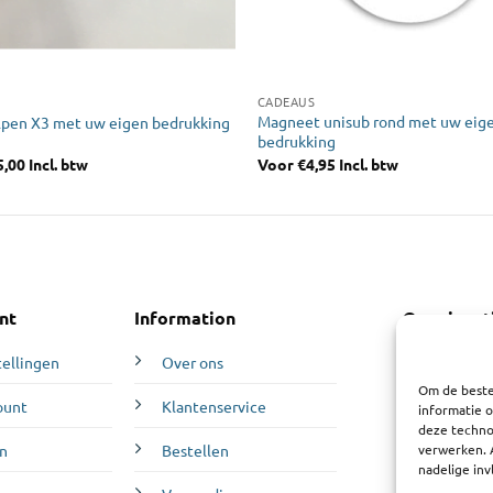
R
CADEAUS
Magneet unisub rond met uw eig
alpen X3 met uw eigen bedrukking
bedrukking
5,00
Incl. btw
Voor
€
4,95
Incl. btw
nt
Information
Openingst
Maandag:
12
tellingen
Over ons
Dinsdag:
10:0
Om de beste
ount
Klantenservice
Woensdag:
1
informatie o
deze technol
Donderdag:
verwerken. 
n
Bestellen
Vrijdag:
10:0
nadelige in
Zaterdag:
10