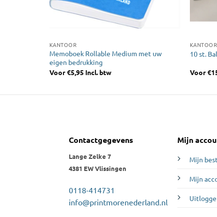
KANTOOR
KANTOO
 uw eigen
Memoboek Rollable Medium met uw
10 st. B
eigen bedrukking
Voor
€
5,95
Incl. btw
Voor
€
1
Contactgegevens
Mijn accou
Lange Zelke 7
Mijn bes
4381 EW Vlissingen
Mijn acc
0118-414731
Uitlogge
info@printmorenederland.nl