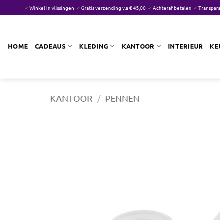
Ga
✓
Winkel in vlissingen
✓
Gratis verzending v.a € 45,00
✓
Achteraf betalen
✓
Transpara
naar
inhoud
HOME
CADEAUS
KLEDING
KANTOOR
INTERIEUR
KE
KANTOOR
/
PENNEN