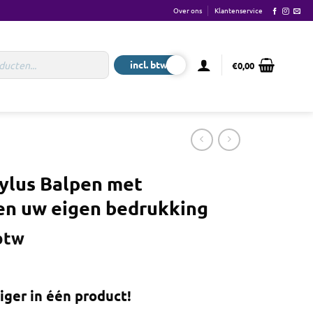
Over ons
Klantenservice
€
0,00
tylus Balpen met
en uw eigen bedrukking
 btw
ger in één product!