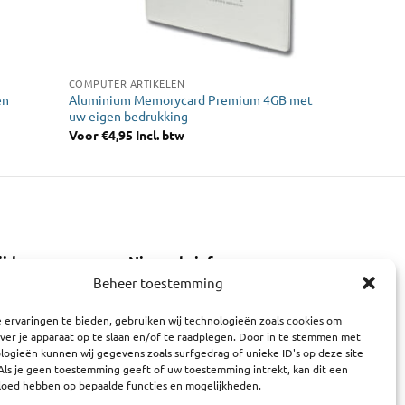
COMPUTER ARTIKELEN
en
Aluminium Memorycard Premium 4GB met
uw eigen bedrukking
Voor
€
4,95
Incl. btw
ijden
Nieuwsbrief
Beheer toestemming
E-mailadres:
:00 - 18:00
0 - 18:00
 ervaringen te bieden, gebruiken wij technologieën zoals cookies om
0:00 - 18:00
ver je apparaat op te slaan en/of te raadplegen. Door in te stemmen met
ogieën kunnen wij gegevens zoals surfgedrag of unieke ID's op deze site
10:00 - 18:00
Als je geen toestemming geeft of uw toestemming intrekt, kan dit een
0 - 18:00
vloed hebben op bepaalde functies en mogelijkheden.
:00 - 17:00