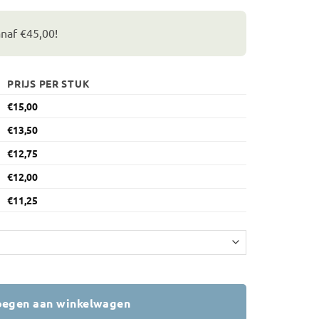
anaf €45,00!
PRIJS PER STUK
€
15,00
€
13,50
€
12,75
€
12,00
€
11,25
egen aan winkelwagen