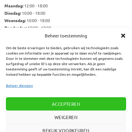
Maandag:
12:00 - 18:00
Dinsdag:
10:00 - 18:00
Woensdag:
10:00 - 18:00
Donderdag:
10:00 - 18:00
Vrijdag:
10:00 - 18:00
Beheer toestemming
Zaterdag:
10:00 - 17:00
Om de beste ervaringen te bieden, gebruiken wij technologieën zoals
cookies om informatie over je apparaat op te slaan en/of te raadplegen.
Door in te stemmen met deze technologieën kunnen wij gegevens zoals
surfgedrag of unieke ID's op deze site verwerken. Als je geen
Nieuwsbrief
toestemming geeft of uw toestemming intrekt, kan dit een nadelige
E-mailadres:
invloed hebben op bepaalde functies en mogelijkheden.
Beheer diensten
ACCEPTEREN
WEIGEREN
BEKIJK VOORKEUREN